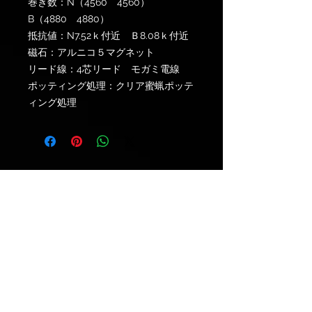
巻き数：N（4560 4560）
B（4880 4880）
抵抗値：N7.52ｋ付近 Ｂ8.08ｋ付近
磁石：アルニコ５マグネット
リード線：4芯リード モガミ電線
ポッティング処理：クリア蜜蝋ポッテ
ィング処理
© 2021 by
Ryu's Guitars