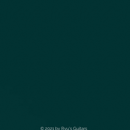
© 2021 by
Ryu's Guitars