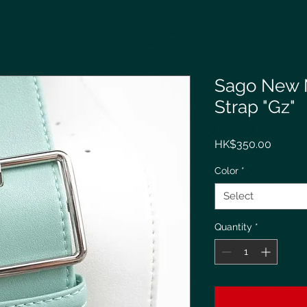
Sago New M
Strap "Gz"
Price
HK$350.00
Color
*
Select
Quantity
*